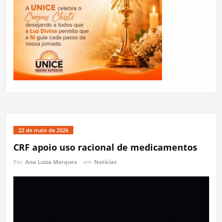
22 de maio de 2026
CRF apoio uso racional de medicamentos
Por
Ana Luiza Marques
em
Notícias
Tocador
de
vídeo