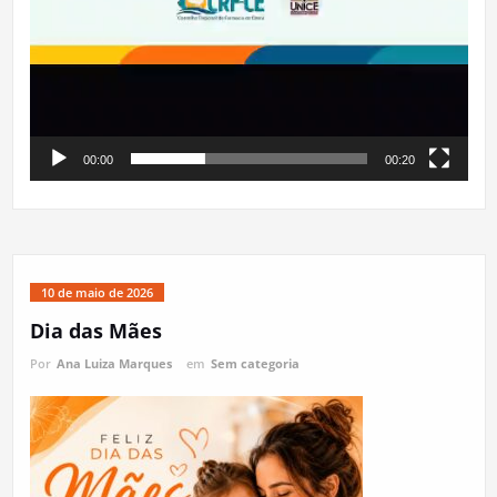
00:00
00:20
10 de maio de 2026
Dia das Mães
Por
Ana Luiza Marques
em
Sem categoria