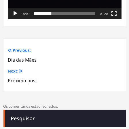
00:00
00:20
Previous:
Navegação
Dia das Mães
de
Next:
Post
Próximo post
Os comentários estão fechados.
Pesquisar