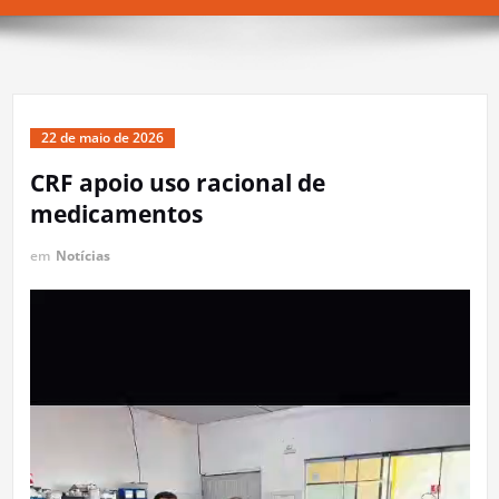
22 de maio de 2026
CRF apoio uso racional de
medicamentos
em
Notícias
Tocador
de
vídeo