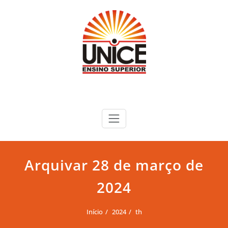
Skip
to
content
Arquivar 28 de março de
2024
Início
2024
th