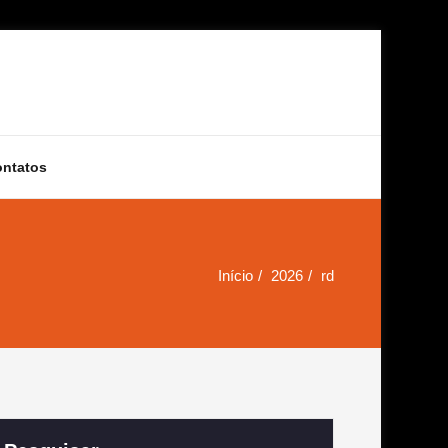
ontatos
Início
2026
rd