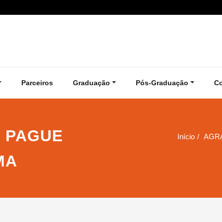
Parceiros
Graduação
Pós-Graduação
C
 PAGUE
Início
AGR
MA