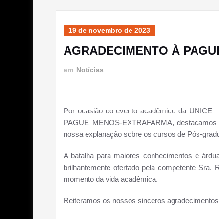
19 de novembro de 2023
AGRADECIMENTO À PAGU
em
Notícias
Por ocasião do evento acadêmico da UNICE – 
PAGUE MENOS-EXTRAFARMA, destacamos que a 
nossa explanação sobre os cursos de Pós-grad
A batalha para maiores conhecimentos é árdu
brilhantemente ofertado pela competente Sra. 
momento da vida acadêmica.
Reiteramos os nossos sinceros agradecimentos, 