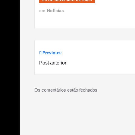
em
Notícias
Previous:
Navegação
Post anterior
de
Post
Os comentários estão fechados.