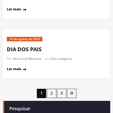
Ler mais
10 de agosto de 2025
DIA DOS PAIS
Por
Ana Luiza Marques
em
Sem categoria
Ler mais
Paginação
1
2
3
de
Pesquisar